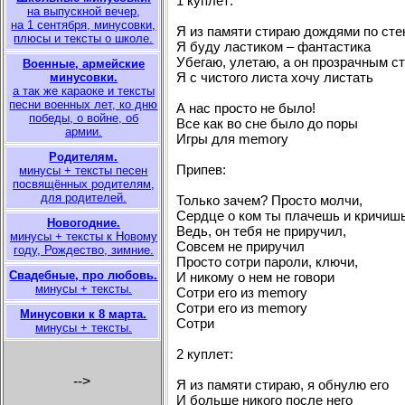
1 куплет:
на выпускной вечер,
на 1 сентября, минусовки,
Я из памяти стираю дождями по сте
плюсы и тексты о школе.
Я буду ластиком – фантастика
Убегаю, улетаю, а он прозрачным с
Военные, армейские
Я с чистого листа хочу листать
минусовки.
а так же караоке и тексты
песни военных лет, ко дню
А нас просто не было!
победы, о войне, об
Все как во сне было до поры
армии.
Игры для memory
Родителям.
Припев:
минусы + тексты песен
посвящённых родителям,
для родителей.
Только зачем? Просто молчи,
Сердце о ком ты плачешь и кричиш
Новогодние.
Ведь, он тебя не приручил,
минусы + тексты к Новому
Совсем не приручил
году, Рождество, зимние.
Просто сотри пароли, ключи,
Свадебные, про любовь.
И никому о нем не говори
минусы + тексты.
Сотри его из memory
Сотри его из memory
Минусовки к 8 марта.
Сотри
минусы + тексты.
2 куплет:
-->
Я из памяти стираю, я обнулю его
И больше никого после него