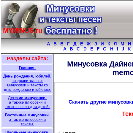
MYMINUS.ru
A
Б
В
Г
Д
Е
Ж
З
И
К
Л
М
Н
A
B
C
D
E
F
G
H
I
J
K
Разделы сайта:
Минусовка Дайнек
Главная.
memo
День рождения, юбилей.
поздравительные
минусовки и тексты ко
дню рождению и юбилею.
Детские минусовки.
Скачать другие минусовки
а так-же плюсовки и
тексты песен для детей.
Тек
Восточные минусовки.
а так-же плюсовки и
тексты.
Школьные минусовки.