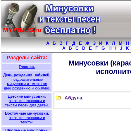
MYMINUS.ru
A
Б
В
Г
Д
Е
Ж
З
И
К
Л
М
Н
A
B
C
D
E
F
G
H
I
J
K
Разделы сайта:
Минусовки (кара
Главная.
исполните
День рождения, юбилей.
поздравительные
минусовки и тексты ко
дню рождению и юбилею.
Детские минусовки.
Абдула.
а так-же плюсовки и
тексты песен для детей.
Восточные минусовки.
а так-же плюсовки и
тексты.
Школьные минусовки.