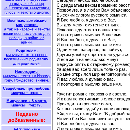
Сегодня я нисколько не боюсь
на выпускной вечер,
С двадцатым веком временно расст
на 1 сентября, минусовки,
Позвольте, я в любви Вам объясню
плюсы и тексты о школе.
Высоким слогом русского романса.
Я Вас люблю, я думаю о Вас,
Военные, армейские
Вы для меня- смятение отныне.
минусовки.
а так же караоке и тексты
Покорно жду ответа ваших глаз,
песни военных лет, ко дню
И повторяю в мыслях Ваше имя.
победы, о войне, об
Я Вас люблю, я думаю о Вас,
армии.
И повторяю в мыслях ваше имя
Одни меня, наверное, не поймут,
Родителям.
Другим улыбку спрятать не удастся
минусы + тексты песен
посвящённых родителям,
И все же я на несколько минут
для родителей.
Вернусь опять к старинному романс
Увидев вас всего лишь только раз,
Новогодние.
Во мне открылся мир неповторимый
минусы + тексты к Новому
Я вас люблю, я думаю о вас,
году, Рождество, зимние.
И повторяю в мыслях ваше имя.
Свадебные, про любовь.
минусы + тексты.
Грустит романс тревожно и светло,
И к вам непостижимо в слове каждо
Минусовки к 8 марта.
Приходит откровение само,
минусы + тексты.
Как вы в мою судьбу вошли однажд
Недавно
Уйдете вы, скажу Вам: "В добрый ча
Но мир без Вас мне явится пустыне
добавленные:
Я Вас люблю, я думаю о вас,
И повторяю в мыслях ваше имя.
А-Студио
- все