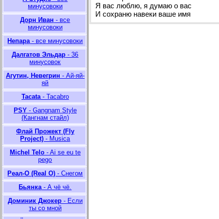
Я вас люблю, я думаю о вас
минусовоки
И сохраню навеки ваше имя
Дорн Иван
- все
минусовоки
Непара
- все минусовоки
Далгатов Эльдар
- 36
минусовок
Агутин, Невегрин
- Ай-яй-
яй
Tacata
- Tacabro
PSY
- Gangnam Style
(Кангнам стайл)
Флай Прожект (Fly
Project)
- Musica
Michel Telo
- Ai se eu te
pego
Реал-О (Real O)
- Снегом
Бьянка
- А чё чё.
Доминик Джокер
- Если
ты со мной