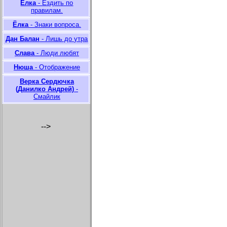
Ёлка
- Ездить по
правилам.
Ёлка
- Знаки вопроса.
Дан Балан
- Лишь до утра
Слава
- Люди любят
Нюша
- Отображение
Верка Сердючка
(Данилко Андрей)
-
Смайлик
-->