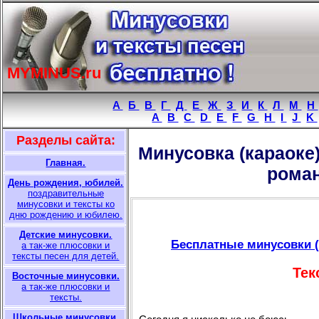
MYMINUS.ru
A
Б
В
Г
Д
Е
Ж
З
И
К
Л
М
Н
A
B
C
D
E
F
G
H
I
J
K
Разделы сайта:
Минусовка (караоке
Главная.
роман
День рождения, юбилей.
поздравительные
минусовки и тексты ко
дню рождению и юбилею.
Детские минусовки.
Бесплатные минусовки (
а так-же плюсовки и
тексты песен для детей.
Тек
Восточные минусовки.
а так-же плюсовки и
тексты.
Школьные минусовки.